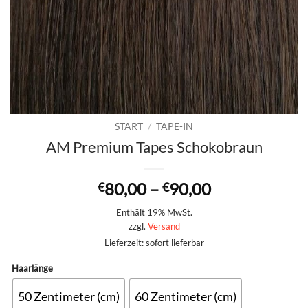
START
/
TAPE-IN
AM Premium Tapes Schokobraun
Preisspanne:
80,00
–
90,00
€
€
€80,00
Enthält 19% MwSt.
bis
zzgl.
Versand
€90,00
Lieferzeit: sofort lieferbar
Haarlänge
50 Zentimeter (cm)
60 Zentimeter (cm)