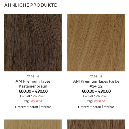
ÄHNLICHE PRODUKTE
TAPE-IN
TAPE-IN
AM Premium Tapes
AM Premium Tapes Farbe
Kastanienbraun
#14-22
Preisspanne:
Preisspan
€
80,00
–
€
90,00
€
80,00
–
€
90,00
€80,00
€80,00
Enthält 19% MwSt.
Enthält 19% MwSt.
bis
bis
zzgl.
Versand
zzgl.
Versand
€90,00
€90,00
Lieferzeit: sofort lieferbar
Lieferzeit: sofort lieferbar