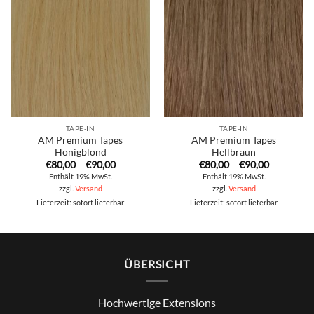
TAPE-IN
TAPE-IN
AM Premium Tapes
AM Premium Tapes
Honigblond
Hellbraun
Preisspanne:
Preisspan
€
80,00
–
€
90,00
€
80,00
–
€
90,00
€80,00
€80,00
Enthält 19% MwSt.
Enthält 19% MwSt.
bis
bis
zzgl.
Versand
zzgl.
Versand
€90,00
€90,00
Lieferzeit: sofort lieferbar
Lieferzeit: sofort lieferbar
ÜBERSICHT
Hochwertige Extensions